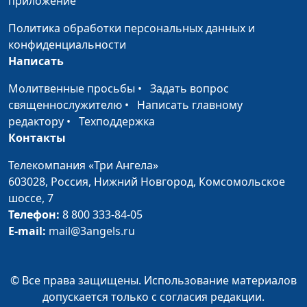
приложение
Небеса небес
Светлана Вернигор
#1957
Политика обработки персональных данных и
Пусть не манит
Светлана Вернигор
#1956
конфиденциальности
лучами своими
Написать
звезда (акустика)
Молитвенные просьбы
•
Задать вопрос
Пусть не манит
Светлана Вернигор
#1955
священнослужителю
•
Написать главному
лучами своими
редактору
•
Техподдержка
звезда
Контакты
В минуты скорби и
Телекомпания «Три Ангела»
Светлана Вернигор
#1954
печали
603028,
Россия, Нижний Новгород,
Комсомольское
шоссе, 7
Если, Господи, это
Светлана Вернигор
#1953
Телефон:
8 800 333-84-05
так!
E-mail:
mail@3angels.ru
Свет завтрашнего
Светлана Вернигор
#1952
дня
© Все права защищены. Использование материалов
допускается только с согласия редакции.
Средь бесконечной
Юрий Бойков, Светлана
#1951