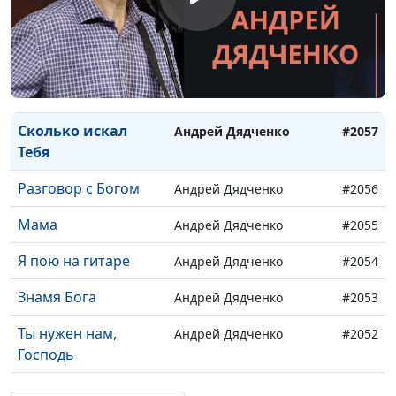
Небесный покой
Андрей Дядченко
#2060
Ты не грусти
Андрей Дядченко
#2059
Не говори
Андрей Дядченко
#2058
Сколько искал
Андрей Дядченко
#2057
Тебя
Разговор с Богом
Андрей Дядченко
#2056
Мама
Андрей Дядченко
#2055
Я пою на гитаре
Андрей Дядченко
#2054
Знамя Бога
Андрей Дядченко
#2053
Ты нужен нам,
Андрей Дядченко
#2052
Господь
Жить не во тьме
Андрей Дядченко
#2051