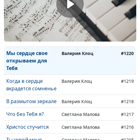
Куреловы)
Ave Maria (И.С. Бах)
Наталья и Илья
#1222
Куреловы
Открой глаза
Валерия Клоц
#1221
Мы сердце свое
Валерия Клоц
#1220
открываем для
Тебя
Когда в сердце
Валерия Клоц
#1219
вкрадется сомненье
В размытом зеркале
Валерия Клоц
#1218
Что без Тебя я?
Светлана Малова
#1217
Христос стучится
Светлана Малова
#1216
Ты укрой меня
Светлана Малова
#1215