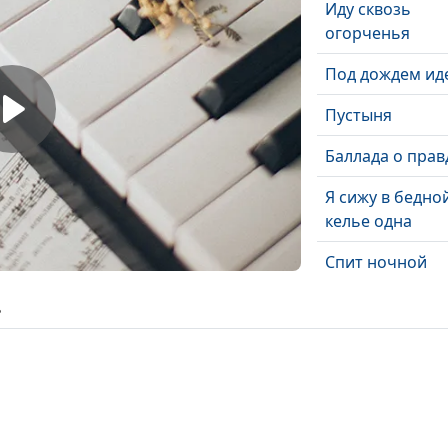
Иду сквозь
огорченья
Под дождем ид
Пустыня
Баллада о прав
Я сижу в бедно
келье одна
Спит ночной
Иерусалим
ь
Послушай, мы
совсем забыли
Кто поверил
слышанному