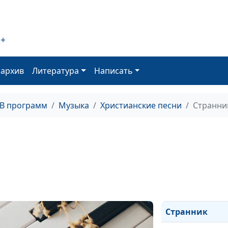
(исполняет
Виолетта Мако
2+
Воду живую да
всем
оархив
Литература
Написать
Песня о любви
Звенела тишин
ТВ программ
Музыка
Христианские песни
Странни
По стране иду
босой
Там, там
Тень креста
Там Рай
Странник