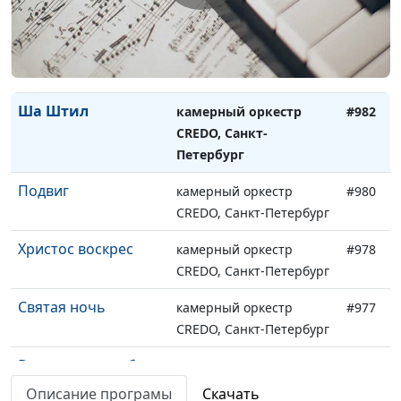
просим
Твердо я верю
камерный оркестр
#983
CREDO, Санкт-Петербург
Ша Штил
камерный оркестр
#982
CREDO, Санкт-
Петербург
Подвиг
камерный оркестр
#980
CREDO, Санкт-Петербург
Христос воскрес
камерный оркестр
#978
CREDO, Санкт-Петербург
Святая ночь
камерный оркестр
#977
CREDO, Санкт-Петербург
В час, когда труба
камерный оркестр
#976
Господня
CREDO, Санкт-Петербург
Описание програмы
Скачать