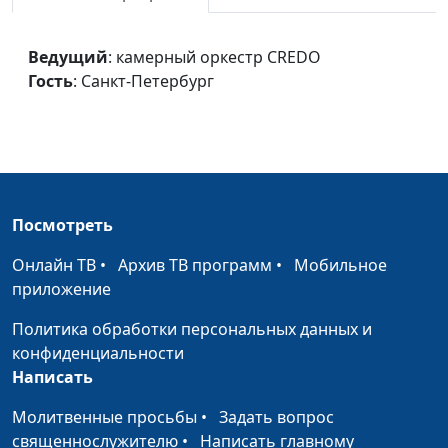
За Мной иди
камерный оркестр
#973
CREDO, Санкт-Петербург
Ведущий
: камерный оркестр CREDO
Гость
: Санкт-Петербург
Город жемчужных
камерный оркестр
#972
ворот
CREDO, Санкт-Петербург
Анданте
камерный оркестр
#971
CREDO, Санкт-Петербург
Все это для меня
камерный оркестр
#970
Посмотреть
CREDO, Санкт-Петербург
Онлайн ТВ
•
Архив ТВ программ
•
Мобильное
Амвросианское
камерный оркестр
#968
приложение
славословие
CREDO, Санкт-Петербург
Политика обработки персональных данных и
Возможно ли
Группа "Глина"
#942
конфиденциальности
Написать
Благословляю вас,
Евгений Бабин
#938
леса...
Молитвенные просьбы
•
Задать вопрос
священнослужителю
•
Написать главному