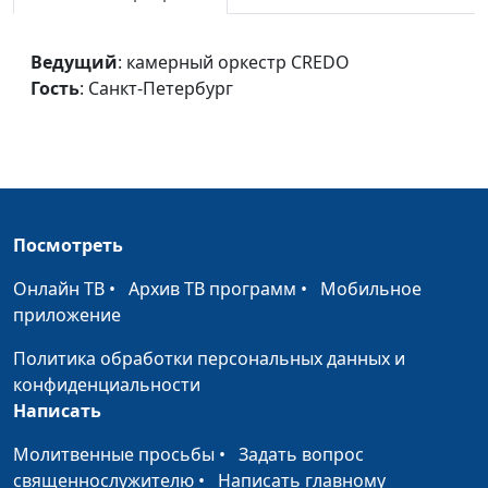
Город жемчужных
камерный оркестр
#972
ворот
CREDO, Санкт-Петербург
Ведущий
: камерный оркестр CREDO
Гость
: Санкт-Петербург
Анданте
камерный оркестр
#971
CREDO, Санкт-Петербург
Все это для меня
камерный оркестр
#970
CREDO, Санкт-Петербург
Амвросианское
камерный оркестр
#968
Посмотреть
славословие
CREDO, Санкт-Петербург
Онлайн ТВ
•
Архив ТВ программ
•
Мобильное
Возможно ли
Группа "Глина"
#942
приложение
Благословляю вас,
Евгений Бабин
#938
Политика обработки персональных данных и
леса...
конфиденциальности
Написать
Серебрянный
камерный хор ЗДА
#937
дождь
Молитвенные просьбы
•
Задать вопрос
священнослужителю
•
Написать главному