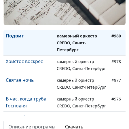
CREDO, Санкт-Петербург
Ша Штил
камерный оркестр
#982
CREDO, Санкт-Петербург
Подвиг
камерный оркестр
#980
CREDO, Санкт-
Петербург
Христос воскрес
камерный оркестр
#978
CREDO, Санкт-Петербург
Святая ночь
камерный оркестр
#977
CREDO, Санкт-Петербург
В час, когда труба
камерный оркестр
#976
Господня
CREDO, Санкт-Петербург
За Мной иди
камерный оркестр
#973
CREDO, Санкт-Петербург
Описание програмы
Скачать