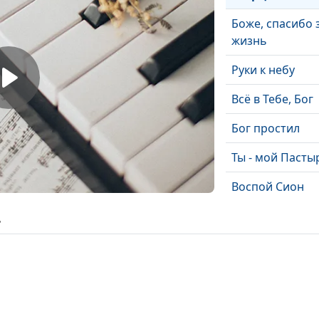
Боже, спасибо 
жизнь
Руки к небу
Всё в Тебе, Бог
Бог простил
Ты - мой Пасты
Воспой Сион
Вечный и благ
ь
Сойди с небес
Мы вместе в
служении идем