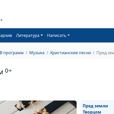
мир
Мне сегодня о
грустно
2+
Мы у Бога о мн
оархив
Литература
Написать
просим
У креста, Спас
мой
ТВ программ
Музыка
Христианские песни
Пред зе
Источник
0+
м
В минуту жизн
трудную
Я поднимаю вз
свой
Пред земли
Творцом