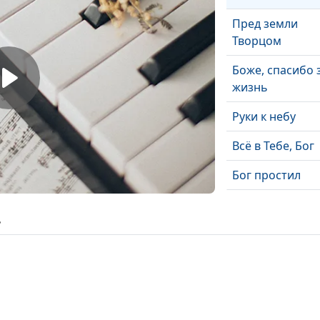
Пред земли
Творцом
Боже, спасибо 
жизнь
Руки к небу
Всё в Тебе, Бог
Бог простил
Ты - мой Пасты
ь
Воспой Сион
Вечный и благ
Сойди с небес