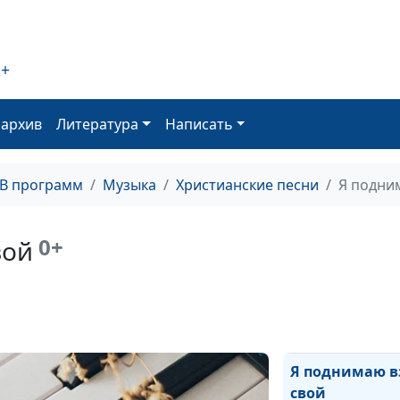
склоняюсь
Ты пришел в эт
мир
2+
Мне сегодня о
оархив
Литература
Написать
грустно
Мы у Бога о мн
просим
ТВ программ
Музыка
Христианские песни
Я подни
У креста, Спас
мой
0+
вой
Источник
В минуту жизн
трудную
Я поднимаю в
свой