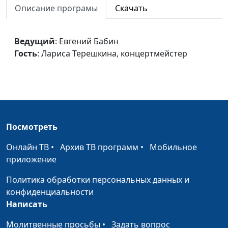
Описание програмы
Скачать
концертмейстер
Я недостоин любви
Елена Пологова
#1481
Твоей
Ведущий
: Евгений Бабин
Гость
: Лариса Терешкина, концертмейстер
Ты счастье
Елена Пологова
#1480
быстрокрылое...
Пробудись
Елена Пологова
#1479
Осанна
Елена Пологова
#1478
Посмотреть
Опадает последний
Елена Пологова
#1477
Онлайн ТВ
•
Архив ТВ программ
•
Мобильное
лист
приложение
Ностальгия
Елена Пологова
#1476
Политика обработки персональных данных и
Не грусти, милый
Елена Пологова
#1475
конфиденциальности
друг
Написать
Исчезают все
Молитвенные просьбы
Елена Пологова
•
Задать вопрос
#1474