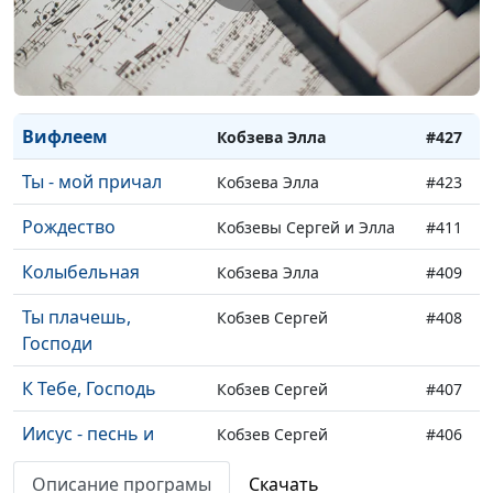
Ночью лунной
Марат Мартыканов
#475
Мой день
Наталья Никитина
#474
Гефсиманский сад
Кобзев Сергей
#432
Вифлеем
Кобзева Элла
#427
Ты - мой причал
Кобзева Элла
#423
Рождество
Кобзевы Сергей и Элла
#411
Колыбельная
Кобзева Элла
#409
Ты плачешь,
Кобзев Сергей
#408
Господи
К Тебе, Господь
Кобзев Сергей
#407
Иисус - песнь и
Кобзев Сергей
#406
слава моя
Описание програмы
Скачать