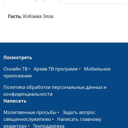
Людям нужен Бог
Кобзевы Сергей и Элла
#403
Хвала
Кобзевы Сергей и Элла
#401
Гость
: Кобзева Элла
Облака
Сергей и Элеонора
#398
Кобзевы
Посмотреть
Онлайн ТВ
•
Архив ТВ программ
•
Мобильное
приложение
Политика обработки персональных данных и
конфиденциальности
Написать
Молитвенные просьбы
•
Задать вопрос
священнослужителю
•
Написать главному
редактору
•
Техподдержка