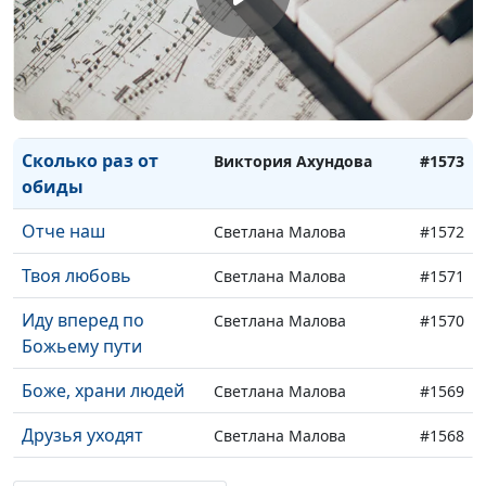
Я иду к Тебе Отец
Виктория Ахундова
#1576
Небесный
Сила любви
Виктория Ахундова
#1575
Не прощайся
Виктория Ахундова
#1574
Сколько раз от
Виктория Ахундова
#1573
обиды
Отче наш
Светлана Малова
#1572
Твоя любовь
Светлана Малова
#1571
Иду вперед по
Светлана Малова
#1570
Божьему пути
Боже, храни людей
Светлана Малова
#1569
Друзья уходят
Светлана Малова
#1568
Гитара
Светлана Малова,
#1567