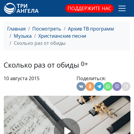
ПОДДЕРЖИТЕ НАС
Встань перед Богом
Виктория Ахундова
#1582
на колени
Главная
Посмотреть
Архив ТВ программ
"Библия"
Виктория Ахундова
#1581
Музыка
Христианские песни
(исполняет
Сколько раз от обиды
Виктория Ахундова)
Два пути
Виктория Ахундова
#1580
0+
Сколько раз от обиды
Доживу
Виктория Ахундова,
#1579
Трусюк Оксана,
10 августа 2015
Поделиться:
аккомпанемент
Церковь моя
Виктория Ахундова,
#1578
Трусюк Оксана,
аккомпанемент
Вечный закон
Виктория Ахундова
#1577