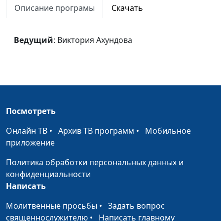
Описание програмы
Скачать
Дмитрий Сулимов
(гитара)
Ведущий
: Виктория Ахундова
Мир во грехах
Светлана Малова,
#1566
Дмитрий Сулимов
(гитара)
Ангел-Хранитель
Светлана Малова, Алёна
#1565
Малова
Посмотреть
Исход
Елена Сало, солистка
#1564
Национального
Онлайн ТВ
•
Архив ТВ программ
•
Мобильное
Академического
приложение
Большого театра оперы
Политика обработки персональных данных и
и балета РБ, Лиза
конфиденциальности
Василькова,
Написать
аккомпанемент
Молитвенные просьбы
•
Задать вопрос
Battle Hymn of the
Елена Сало, солистка
#1563
священнослужителю
•
Написать главному
Republic
Национального