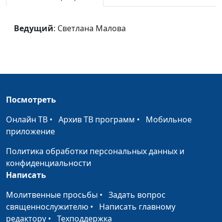
Дмитрий Сулимов
(гитара)
Ведущий
: Светлана Малова
Ангел-Хранитель
Светлана Малова, Алёна
#1565
Малова
Исход
Елена Сало, солистка
#1564
Национального
Академического
Посмотреть
Большого театра оперы
Онлайн ТВ
•
Архив ТВ программ
•
Мобильное
и балета РБ, Лиза
приложение
Василькова,
аккомпанемент
Политика обработки персональных данных и
конфиденциальности
Battle Hymn of the
Елена Сало, солистка
#1563
Написать
Republic
Национального
Академического
Молитвенные просьбы
•
Задать вопрос
Большого театра оперы
священнослужителю
•
Написать главному
и балета РБ, Лиза
редактору
•
Техподдержка