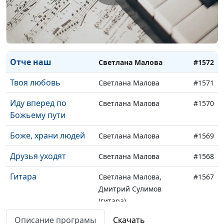
Не прощайся
Виктория Ахундова
#1574
Сколько раз от
Виктория Ахундова
#1573
обиды
Отче наш
Светлана Малова
#1572
Твоя любовь
Светлана Малова
#1571
Иду вперед по
Светлана Малова
#1570
Божьему пути
Боже, храни людей
Светлана Малова
#1569
Друзья уходят
Светлана Малова
#1568
Гитара
Светлана Малова,
#1567
Дмитрий Сулимов
(гитара)
Описание програмы
Скачать
Мир во грехах
Светлана Малова,
#1566