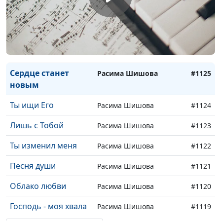
Манна
Расима Шишова
#1128
Пою Тебе
Расима Шишова
#1127
Возвращайтесь
Расима Шишова
#1126
домой
Сердце станет
Расима Шишова
#1125
новым
Ты ищи Его
Расима Шишова
#1124
Лишь с Тобой
Расима Шишова
#1123
Ты изменил меня
Расима Шишова
#1122
Песня души
Расима Шишова
#1121
Облако любви
Расима Шишова
#1120
Господь - моя хвала
Расима Шишова
#1119