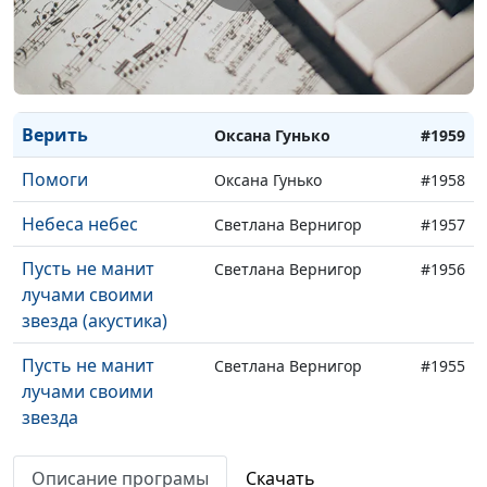
спасти
Любви моей Звезда
Оксана Гунько
#1961
Не убоюсь
Оксана Гунько
#1960
Верить
Оксана Гунько
#1959
Помоги
Оксана Гунько
#1958
Небеса небес
Светлана Вернигор
#1957
Пусть не манит
Светлана Вернигор
#1956
лучами своими
звезда (акустика)
Пусть не манит
Светлана Вернигор
#1955
лучами своими
звезда
В минуты скорби и
Светлана Вернигор
#1954
Описание програмы
Скачать