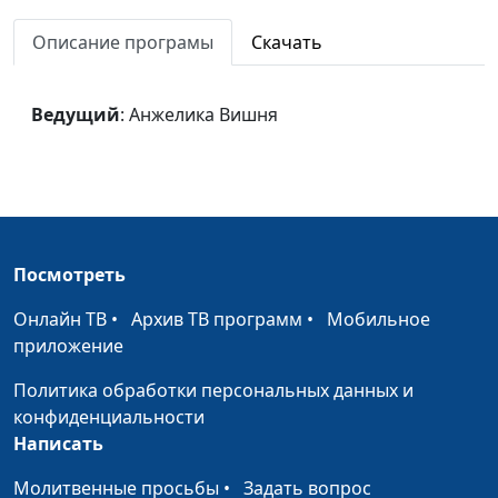
Вишня
Описание програмы
Скачать
Женщина
Анжелика Вишня
#1267
Где ты?
Анжелика Вишня
#1266
Ведущий
: Анжелика Вишня
Мимо текла река
Анжелика Вишня
#1265
Гимн хвалы
Анжелика Вишня
#1264
"Благодарю"
Анжелика Вишня
#1263
(исполняет Анжелика
Посмотреть
Вишня)
Онлайн ТВ
•
Архив ТВ программ
•
Мобильное
Иерусалим
Оксана Трусюк
#1262
приложение
(Инструментальная)
Политика обработки персональных данных и
Господь велик
Оксана Трусюк
#1261
конфиденциальности
(Инструментальная)
Написать
Великий Бог
Оксана Трусюк
#1260
Молитвенные просьбы
•
Задать вопрос