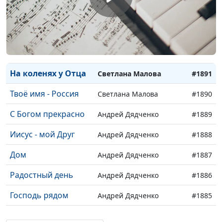
Следы
Светлана Малова
#1894
Это я...
Светлана Малова
#1893
Се стою...
Светлана Малова
#1892
На коленях у Отца
Светлана Малова
#1891
Твоё имя - Россия
Светлана Малова
#1890
С Богом прекрасно
Андрей Дядченко
#1889
Иисус - мой Друг
Андрей Дядченко
#1888
Дом
Андрей Дядченко
#1887
Радостный день
Андрей Дядченко
#1886
Господь рядом
Андрей Дядченко
#1885
Слово правды
Андрей Дядченко
#1884