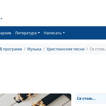
Снег в июне
Боже, храни л
2+
Единственный,
Особенный,
оархив
Литература
Написать
Любимый
Материнская
ТВ программ
Музыка
Христианские песни
Се стою..
молитва
Я искала Тебя
Суббота
Следы
Это я...
Се стою...