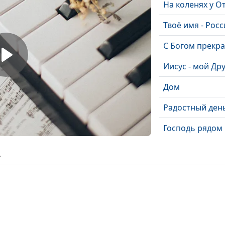
На коленях у О
Твоё имя - Росс
С Богом прекр
Иисус - мой Дру
Дом
Радостный ден
Господь рядом
Слово правды
ь
Коснуться меч
Надежда
Мой путь