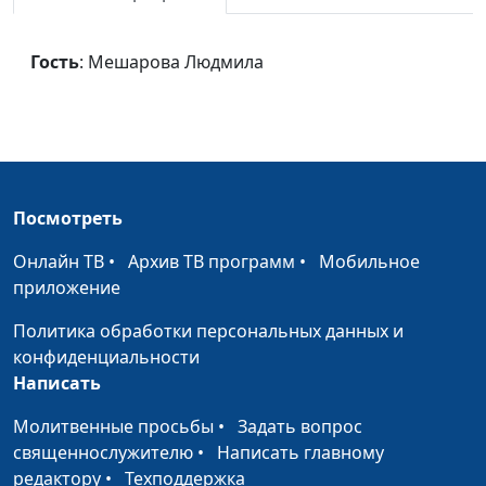
Если Мой народ
Андрей Балкан, Лилия
#1069
Носова
Гость
: Мешарова Людмила
Боже мой,
Андрей Балкан, Лилия
#1068
благодарю
Носова
В молитве
Андрей Балкан, Лилия
#1067
преклоняюсь
Носова
Посмотреть
Иду к Тебе
Андрей Балкан, Лилия
#1066
Носова
Онлайн ТВ
•
Архив ТВ программ
•
Мобильное
приложение
Я ждал тебя
Андрей Балкан
#1065
Политика обработки персональных данных и
Людям нужен Бог
Андрей Балкан, Лилия
#1064
конфиденциальности
Носова
Написать
Благодарим Тебя
Андрей Балкан, Лилия
#1063
Молитвенные просьбы
•
Задать вопрос
Носова
священнослужителю
•
Написать главному
редактору
•
Техподдержка