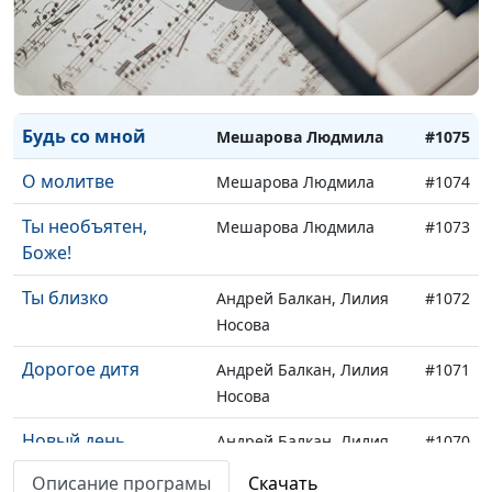
2 дубль
Посмотри на крест -
Мешарова Людмила
#1076
1 дубль
Будь со мной
Мешарова Людмила
#1075
О молитве
Мешарова Людмила
#1074
Ты необъятен,
Мешарова Людмила
#1073
Боже!
Ты близко
Андрей Балкан, Лилия
#1072
Носова
Дорогое дитя
Андрей Балкан, Лилия
#1071
Носова
Новый день
Андрей Балкан, Лилия
#1070
Носова
Описание програмы
Скачать