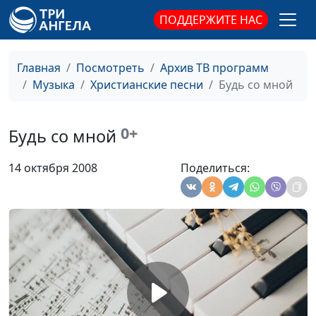
Мне любовь твоя
Руслан Фазлеев
#1086
ПОДДЕРЖИТЕ НАС
Есть в каждом
Руслан Фазлеев
#1085
сердце
Главная
Посмотреть
Архив ТВ программ
Приходи, Иисус, ко
Руслан Фазлеев
#1084
Музыка
Христианские песни
Будь со мной
мне
Легенда
Руслан Фазлеев
#1083
0+
Будь со мной
Мечты о сыне
Руслан Фазлеев
#1082
14 октября 2008
Поделиться:
Пастырь мой
Мешарова Людмила
#1081
Не унывай, душа
Мешарова Людмила
#1080
Отзывайся, сердце!
Мешарова Людмила
#1079
То, что я хочу
Мешарова Людмила
#1078
сказать
Посмотри на крест -
Мешарова Людмила
#1077