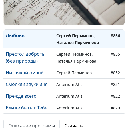
Наталья Перминова
Озари мое сердце
Сергей Перминов,
#857
Наталья Перминова
Любовь
Сергей Перминов,
#856
Наталья Перминова
Престол доброты
Сергей Перминов,
#855
(без природы)
Наталья Перминова
Ниточкой живой
Сергей Перминов
#852
Смолкли звуки дня
Anterium Atis
#851
Прежде всего
Anterium Atis
#822
Ближе быть к Тебе
Anterium Atis
#820
Кто, как Ты
Anterium Atis
#818
Описание програмы
Скачать