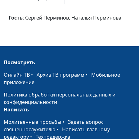
Ты наполняешь
Светлана Малова,
#815
меня красотой
Марат Мартыканов
Гость
: Сергей Перминов, Наталья Перминова
Голгофа
Светлана Малова
#814
Мир и покой
Светлана Малова
#813
Ты знаешь
Светлана Малова
#812
Суббота
Посмотреть
Светлана Малова
#811
Не бойтесь
Онлайн ТВ
•
Архив ТВ программ
•
Мобильное
Светлана Малова
#810
преткновений
приложение
Политика обработки персональных данных и
Ты плачешь,
Светлана Малова
#809
конфиденциальности
Господи
Написать
Выбери жизнь
Светлана Малова
#808
Молитвенные просьбы
•
Задать вопрос
Мама
Светлана Малова
#807
священнослужителю
•
Написать главному
редактору
•
Техподдержка