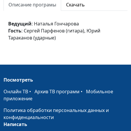
Описание програмы
Скачать
Миллионы людей
Наталья Гончарова,
#1536
Сергей Парфенов
Ведущий
: Наталья Гончарова
(гитара), Юрий
Гость
: Сергей Парфенов (гитара), Юрий
Тараканов (шейкер)
Тараканов (ударные)
Буду в небо
Наталья Гончарова,
#1535
смотреть
Сергей Парфенов
(гитара)
Померкло солнце
Елена Власик,
#1534
Аккомпанемент -
Посмотреть
Вениамин Власик,
Онлайн ТВ
•
Архив ТВ программ
•
Мобильное
Оксана Трусюк, Сергей
приложение
Парфенов
Политика обработки персональных данных и
Безмятежность
Елена Власик
#1532
конфиденциальности
Время
Елена Власик
#1531
Написать
остановилось