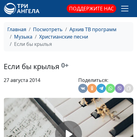
(гитара), Юрий
Тараканов (ударные),
ПОДДЕРЖИТЕ НАС
Илья Никитин
(синтезатор)
Главная
Посмотреть
Архив ТВ программ
Без Тебя
Наталья Гончарова,
#1542
Музыка
Христианские песни
Сергей Парфенов
Если бы крылья
(гитара), Юрий
Тараканов (ударные),
0+
Илья Никитин
Если бы крылья
(синтезатор)
27 августа 2014
Поделиться:
Давай с тобой
Наталья Гончарова,
#1541
поговорим
Сергей Парфенов
(гитара), Юрий
Тараканов (ударные),
Владислав Лапшин (бас-
гитара)
В мире людей
Наталья Гончарова,
#1540