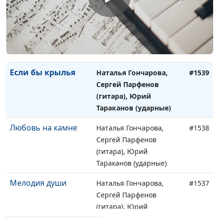
Сергей Парфенов
(гитара), Юрий
Тараканов (ударные),
Владислав Лапшин (бас-
гитара)
Если бы крылья
Наталья Гончарова,
#1539
Сергей Парфенов
(гитара), Юрий
Тараканов (ударные)
Любовь на камне
Наталья Гончарова,
#1538
Сергей Парфенов
(гитара), Юрий
Тараканов (ударные)
Мелодия души
Наталья Гончарова,
#1537
Сергей Парфенов
(гитара), Юрий
Тараканов (шейкер)