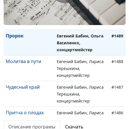
Благословляю вас,
Евгений Бабин, Ольга
#1490
леса
Василенко,
концертмейстер
Пророк
Евгений Бабин, Ольга
#1489
Василенко,
концертмейстер
Молитва в пути
Евгений Бабин, Лариса
#1488
Терешкина,
концертмейстер
Чудесный край
Евгений Бабин, Лариса
#1487
Терешкина,
концертмейстер
Притча о плодах
Евгений Бабин, Лариса
#1486
Терешкина,
Описание програмы
Скачать
концертмейстер