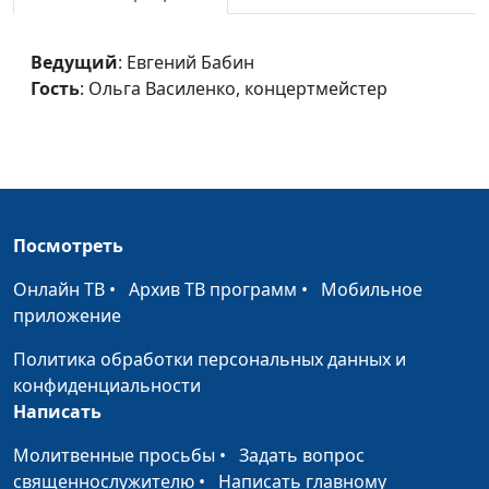
Любовь Творца
Евгений Бабин, Лариса
#1485
Ведущий
: Евгений Бабин
Терешкина,
Гость
: Ольга Василенко, концертмейстер
концертмейстер
Не печалься, милый
Евгений Бабин, Лариса
#1484
человече
Терешкина,
концертмейстер
Владыко дней моих
Евгений Бабин, Лариса
#1483
Посмотреть
Терешкина,
концертмейстер
Онлайн ТВ
•
Архив ТВ программ
•
Мобильное
приложение
Кто кроме Бога
Евгений Бабин, Лариса
#1482
Терешкина,
Политика обработки персональных данных и
концертмейстер
конфиденциальности
Написать
Я недостоин любви
Елена Пологова
#1481
Твоей
Молитвенные просьбы
•
Задать вопрос
священнослужителю
•
Написать главному