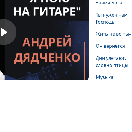
Знамя Бога
Ты нужен нам,
Господь
Жить не во тьм
Он вернется
Дни улетают,
словно птицы
Музыка
Вселенная
ь
Вернись
Подснежник
Мама