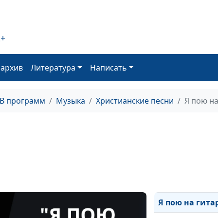
Страдания Лоз
Не случайно
2+
Выше гор
Ты воззови
оархив
Литература
Написать
Небесный поко
ТВ программ
Музыка
Христианские песни
Я пою на
Ты не грусти
Не говори
Сколько искал 
Разговор с Бог
Мама
Я пою на гита