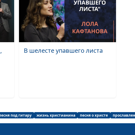
Навстречу неб
Поднимите гла
,
В шелесте упавшего листа
Радуга
Бога дар
песня под гитару
жизнь христианина
песня о христе
прославлен
Любовь Христа