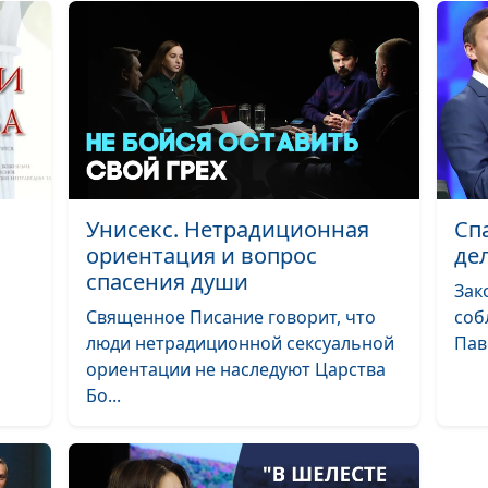
На рассвете дн
Ты Бог мой
Ты велик
Бог сочетал
Унисекс. Нетрадиционная
Сп
Моей любви не
ориентация и вопрос
де
остыть
спасения души
Зак
Священное Писание говорит, что
соб
Как в царствие
люди нетрадиционной сексуальной
Пав
ориентации не наследуют Царства
Бо...
Приходит день