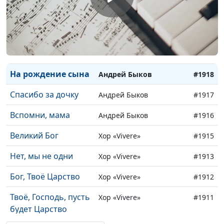
Знаки препинания
Андрей Быков
#1921
Плюшевые сны
Андрей Быков
#1920
Два чуда
Андрей Быков
#1919
На рождение сына
Андрей Быков
#1918
Спасибо за дочку
Андрей Быков
#1917
Вспомни, мама
Андрей Быков
#1916
Великий Бог
Хор «Vivere»
#1915
Нет, мы не одни
Хор «Vivere»
#1913
Бог, Твоё Царство
Хор «Vivere»
#1912
Твоё, Господь, пусть
Хор «Vivere»
#1911
будет Царство