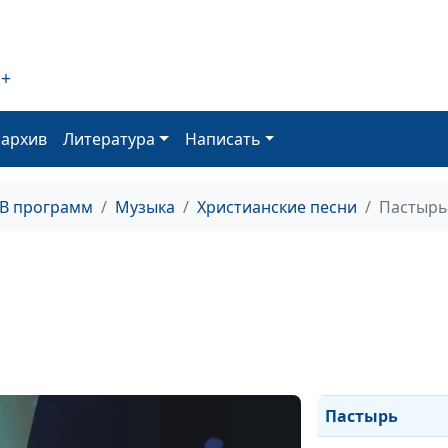
Я буду славить
2+
Любовь от Бог
Он оставил рад
оархив
Литература
Написать
всех
Не распинай
ТВ программ
Музыка
Христианские песни
Пастырь
Спасибо, друзь
Небесный друг
Пролей Свой С
В синем небе
облака
Пастырь