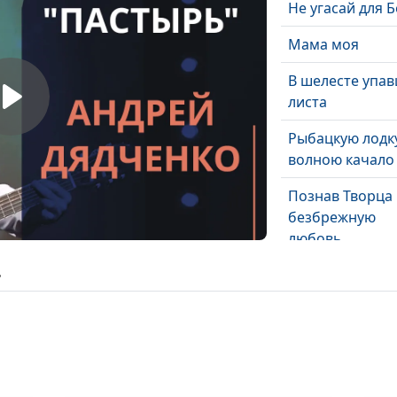
Не угасай для Б
Мама моя
В шелесте упа
листа
Рыбацкую лодк
волною качало
Познав Творца
безбрежную
любовь
ь
Ты как свет в м
окне
Ты - мой Бог
Кто мне на неб
кто мне на зем