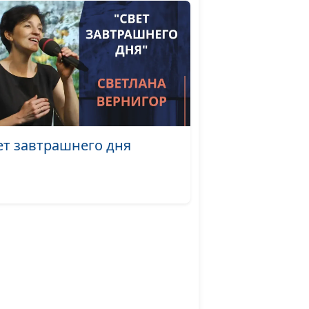
, мой
Лола Кафтанова
#2101
тебя
Лола Кафтанова
#2100
й
Лола Кафтанова
#2099
ь
Лола Кафтанова
#2098
ет завтрашнего дня
здал
Лола Кафтанова
#2097
Лола Кафтанова
#2096
ь,
Лола Кафтанова
#2095