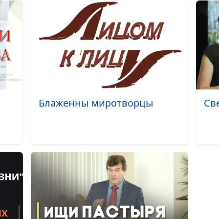
Как Тебя найти
Бог
Она льется за 
Крылья мне да
Услышь, услыш
меня, мой Бог!
Блаженны миротворцы
Св
Господь нас со
в этот мир
Перед Тобой
склонюсь я в
тишине
Прости, Господ
что не хожу по
водам