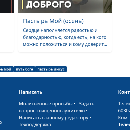
Отец Благой, Ты
Свет и Жизнь
Пастырь Мой (осень)
Сердце наполняется радостью и
Лето Божие
благодарностью, когда есть, на кого
можно положиться и кому доверит...
Я люблю Тебя, 
Так иногда быв
рь мой
путь бога
пастырь иисус
Голгофа
Написать
Кон
•
Молитвенные просьбы
•
Задать
Теле
Святая Любовь
вопрос священнослужителю
•
6030
Написать главному редактору
•
Комс
х
Техподдержка
Теле
Разве Мне осы