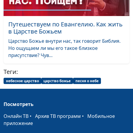
Напои меня,
Маргарита Колываенко
#2079
Господи
Путешествуем по Евангелию. Как жить
Ты говоришь
Радмила Спивак
#2077
в Царстве Божьем
Невиновна
Радмила Спивак
#2076
Царство Божье внутри нас, так говорит Библия.
Но ощущаем ли мы его такое близкое
Он знает путь
Радмила Спивак
#2074
присутствие? Чув...
Я шаг, Ты - тысячу
Радмила Спивак
#2073
Теги:
Крест
Радмила Спивак
#2072
небесное царство
царство божье
песня о небе
Осколки
Радмила Спивак
#2071
Объятия неба
Радмила Спивак
#2070
Посмотреть
Вечность
Радмила Спивак
#2069
Онлайн ТВ
•
Архив ТВ программ
•
Мобильное
Давай о душевном,
Радмила Спивак
#2068
приложение
о чистом