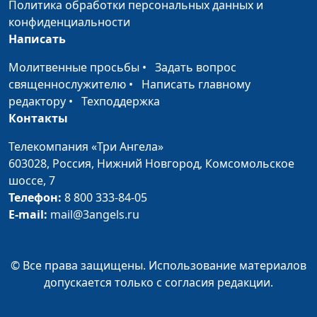
Политика обработки персональных данных и
Я сердцем чувствую
Радмила Спивак
#2067
конфиденциальности
Тебя
Написать
Благословение
Радмила Спивак
#2066
Молитвенные просьбы
•
Задать вопрос
рассвета
священнослужителю
•
Написать главному
редактору
•
Техподдержка
Буду петь Тебе
Радмила и Анна Луиза
#2065
Контакты
Спивак
Телекомпания «Три Ангела»
Страдания Лозы
Радмила Спивак
#2064
603028,
Россия, Нижний Новгород,
Комсомольское
шоссе, 7
Не случайно
Радмила Спивак
#2063
Телефон:
8 800 333-84-05
E-mail:
mail@3angels.ru
Выше гор
Радмила Спивак
#2062
Ты воззови
Андрей Дядченко
#2061
© Все права защищены. Использование материалов
Небесный покой
Андрей Дядченко
#2060
допускается только с согласия редакции.
Ты не грусти
Андрей Дядченко
#2059