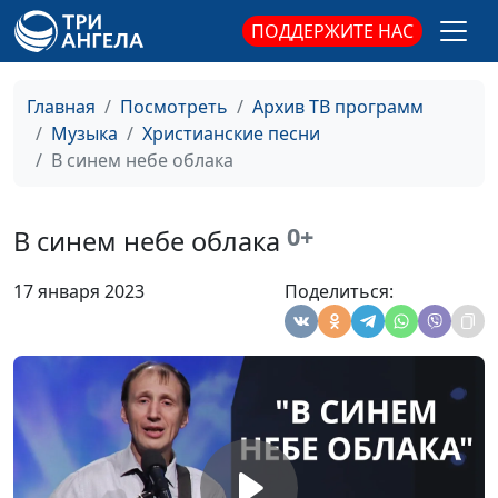
ПОДДЕРЖИТЕ НАС
Я иду к Источнику
Радмила Спивак
#2126
Успокой мою душу
Радмила Спивак
#2125
Главная
Посмотреть
Архив ТВ программ
Музыка
Христианские песни
Я с Тобой поделюсь
Радмила Спивак
#2124
В синем небе облака
У ног Твоих
Радмила Спивак
#2123
Бог всегда со мной
Андрей Дядченко
#2122
0+
В синем небе облака
Ты...
Андрей Дядченко
#2121
17 января 2023
Поделиться:
Я буду славить
Андрей Дядченко
#2120
Любовь от Бога
Андрей Дядченко
#2119
Он оставил ради
Андрей Дядченко
#2118
всех
Не распинай
Андрей Дядченко
#2117