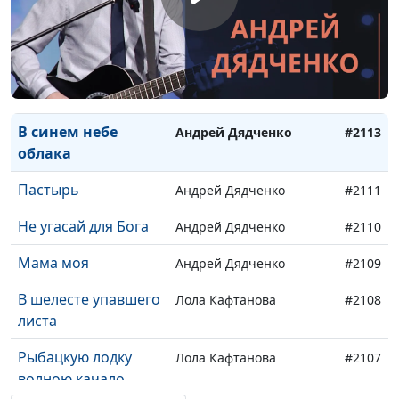
Спасибо, друзья
Андрей Дядченко
#2116
Небесный друг
Андрей Дядченко
#2115
Пролей Свой Свет
Андрей Дядченко
#2114
В синем небе
Андрей Дядченко
#2113
облака
Пастырь
Андрей Дядченко
#2111
Не угасай для Бога
Андрей Дядченко
#2110
Мама моя
Андрей Дядченко
#2109
В шелесте упавшего
Лола Кафтанова
#2108
листа
Рыбацкую лодку
Лола Кафтанова
#2107
волною качало