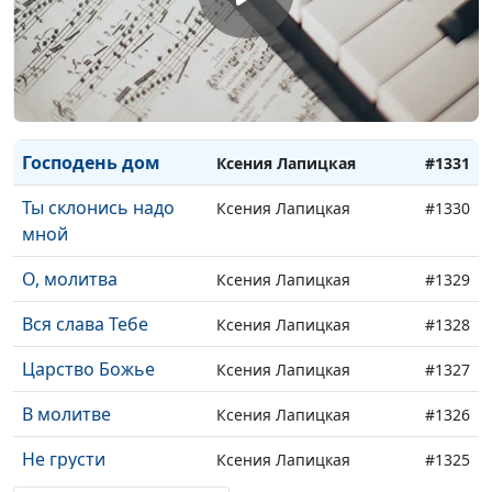
"Бог любви"
Ксения Лапицкая
#1333
(исполняет Ксения
Лапицкая)
Мой Бог
Ксения Лапицкая
#1332
Господень дом
Ксения Лапицкая
#1331
Ты склонись надо
Ксения Лапицкая
#1330
мной
О, молитва
Ксения Лапицкая
#1329
Вся слава Тебе
Ксения Лапицкая
#1328
Царство Божье
Ксения Лапицкая
#1327
В молитве
Ксения Лапицкая
#1326
Не грусти
Ксения Лапицкая
#1325