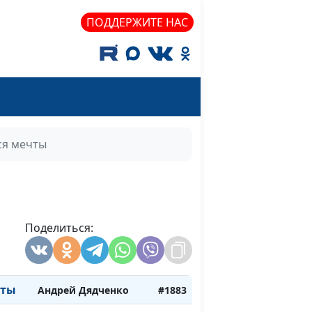
Светлана Малова
#1893
ПОДДЕРЖИТЕ НАС
Светлана Малова
#1892
тца
Светлана Малова
#1891
ия
Светлана Малова
#1890
асно
Андрей Дядченко
#1889
ся мечты
г
Андрей Дядченко
#1888
Андрей Дядченко
#1887
ь
Андрей Дядченко
#1886
Поделиться:
Андрей Дядченко
#1885
Андрей Дядченко
#1884
чты
Андрей Дядченко
#1883