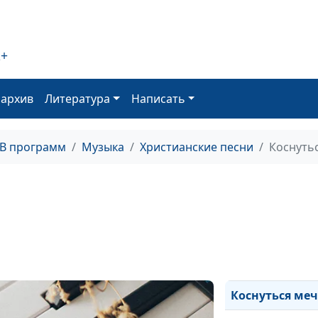
Это я...
Се стою...
2+
На коленях у О
Твоё имя - Росс
оархив
Литература
Написать
С Богом прекр
ТВ программ
Музыка
Христианские песни
Коснуть
Иисус - мой Дру
Дом
Радостный ден
Господь рядом
Слово правды
Коснуться ме