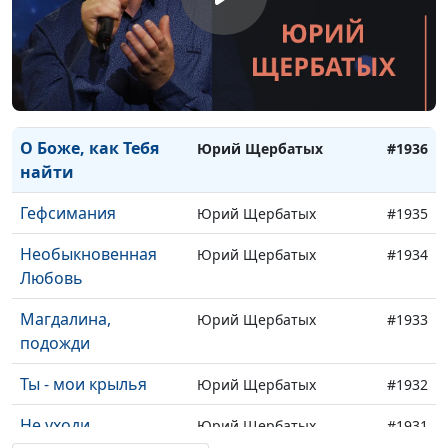
Пилигрим
Юрий Щербатых,
#1938
Светлана Вернигор
О, как прекрасна
Юрий Щербатых
#1937
жизнь Его была
О Боже, как Тебя
Юрий Щербатых
#1936
найти
Гефсимания
Юрий Щербатых
#1935
Необыкновенная
Юрий Щербатых
#1934
Любовь
Магдалина,
Юрий Щербатых
#1933
подожди
Ты - мои крылья
Юрий Щербатых
#1932
Не уходи
Юрий Щербатых
#1931