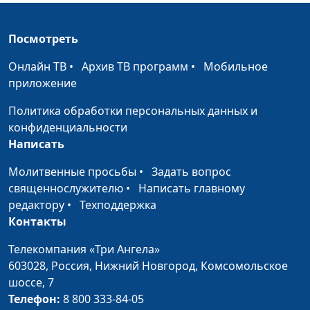
Боже, храни людей
Светлана Малова
#1899
Посмотреть
Единственный,
Светлана Малова
#1898
Особенный,
Онлайн ТВ
•
Архив ТВ программ
•
Мобильное
Любимый
приложение
Материнская
Светлана Малова
#1897
Политика обработки персональных данных и
молитва
конфиденциальности
Написать
Я искала Тебя
Светлана Малова
#1896
Молитвенные просьбы
•
Задать вопрос
Суббота
Светлана Малова
#1895
священнослужителю
•
Написать главному
редактору
•
Техподдержка
Следы
Светлана Малова
#1894
Контакты
Это я...
Светлана Малова
#1893
Телекомпания «Три Ангела»
Се стою...
603028,
Россия, Нижний Новгород,
Комсомольское
Светлана Малова
#1892
шоссе, 7
На коленях у Отца
Светлана Малова
#1891
Телефон:
8 800 333-84-05