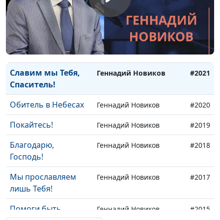
Выбери верный
Геннадий Новиков
#2023
путь
Воспевайте славу
Геннадий Новиков
#2022
Богу!
Славим мы Тебя,
Геннадий Новиков
#2021
Спаситель!
Обитель в Небесах
Геннадий Новиков
#2020
Покайтесь!
Геннадий Новиков
#2019
Благодарю,
Геннадий Новиков
#2018
Господь!
Мы прославляем
Геннадий Новиков
#2017
лишь Тебя!
Помоги быть
Геннадий Новиков
#2015