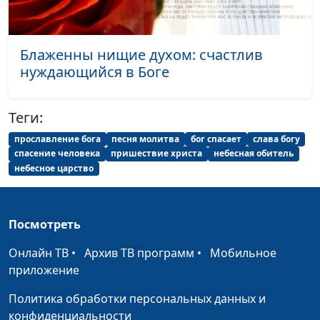
Не введи во
Хор «Vivere»
#1910
искушение
Любовь
Хор «Vivere»
#1909
Блаженны нищие духом: счастлив
нуждающийся в Боге
Иисус - мой Бог
Хор «Vivere»
#1908
Аллилуйя, славьте
Хор «Vivere»
#1907
Теги:
Бога!
прославление бога
песня молитва
бог спасает
слава богу
Богу хвала вовеки
Хор «Vivere»
#1906
спасение человека
пришествие христа
небесная обитель
небесное царство
Да будет воля Твоя
Светлана Малова
#1905
Русь
Светлана Малова
#1904
Посмотреть
Офицеры
Светлана Малова
#1903
Онлайн ТВ
•
Архив ТВ программ
•
Мобильное
приложение
Люди, как птицы
Светлана Малова
#1902
Политика обработки персональных данных и
Прости, Господь
Светлана Малова
#1901
конфиденциальности