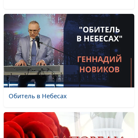
Не уходи
Юрий Щербатых
#1931
Напои меня
Юрий Щербатых
#1930
любовью
Свет веры на пути
Юрий Щербатых
#1929
Дерево жизни
Юрий Щербатых
#1928
Ты только поверь
Анна Богатская
#1927
Мне Господь
Андрей Быков
#1926
подарил тебя
Спаси и сохрани
Андрей Быков
#1925
Обитель в Небесах
Три слова
Андрей Быков
#1924
Просто так
Андрей Быков
#1923
Загадай желание
Андрей Быков
#1922