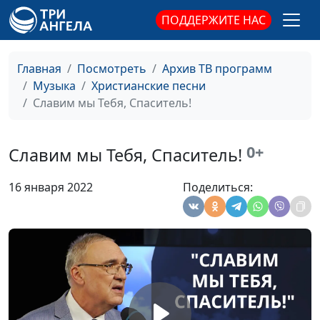
Качалов,
ПОДДЕРЖИТЕ НАС
концертмейстер
Любовь Христа
Нина Качалова, Николай
#2028
Качалов,
Главная
Посмотреть
Архив ТВ программ
концертмейстер
Музыка
Христианские песни
Славим мы Тебя, Спаситель!
Я слышу этот стук
Нина Качалова, Николай
#2027
Качалов,
концертмейстер
0+
Славим мы Тебя, Спаситель!
В каждом лепестке
Нина Качалова, Николай
#2026
16 января 2022
Поделиться:
Качалов,
концертмейстер
Покрой снегами
Нина Качалова, Николай
#2025
Качалов,
концертмейстер
Он придёт
Геннадий Новиков
#2024