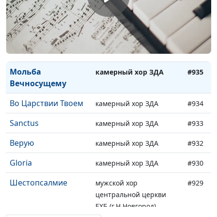
леса...
Серебрянный
камерный хор ЗДА
#937
дождь
Свят
камерный хор ЗДА
#936
Мольба
камерный хор ЗДА
#935
Вечносущему
Во Царствии Твоем
камерный хор ЗДА
#934
Sanctus
камерный хор ЗДА
#933
Верую
камерный хор ЗДА
#932
Gloria
камерный хор ЗДА
#930
Шестопсалмие
мужской хор
#929
центральной церкви
ЕХБ (г.Н.Новгород)