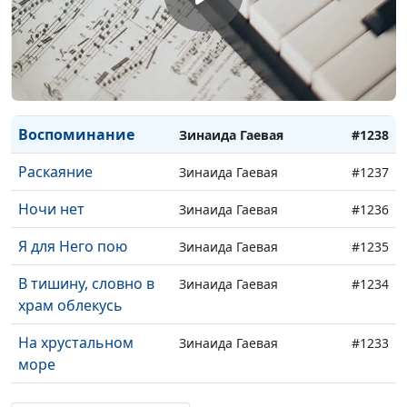
Курелов
Лишь на крест
Зинаида Гаевая,
#1239
Аккомпанемент - Илья
Курелов
Воспоминание
Зинаида Гаевая
#1238
Раскаяние
Зинаида Гаевая
#1237
Ночи нет
Зинаида Гаевая
#1236
Я для Него пою
Зинаида Гаевая
#1235
В тишину, словно в
Зинаида Гаевая
#1234
храм облекусь
На хрустальном
Зинаида Гаевая
#1233
море
Живущий под
Зинаида Гаевая
#1232