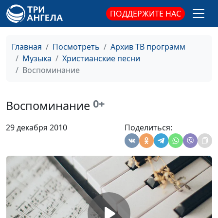
Курелов
ПОДДЕРЖИТЕ НАС
В твою дверь
Илья Курелов
#1245
осторожно
Главная
Посмотреть
Архив ТВ программ
Все будет иначе
Илья Курелов
#1244
Музыка
Христианские песни
Воспоминание
Лишь Тобой
Наталья Курелова,
#1243
Аккомпанемент - Илья
Курелов
0+
Воспоминание
Прости, Господь
Зинаида Гаевая,
#1242
29 декабря 2010
Поделиться:
Аккомпанемент - Илья
Курелов
Через года
Зинаида Гаевая,
#1241
Аккомпанемент - Илья
Курелов
Наш мир
Зинаида Гаевая,
#1240
Аккомпанемент - Илья