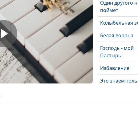
Один другого н
поймет
Колыбельная з
Белая ворона
Господь - мой
Пастырь
Избавление
Это знаем толь
и Ты
ь
Карусель
Тридцать три
атмосферы
Я вспоминаю Т