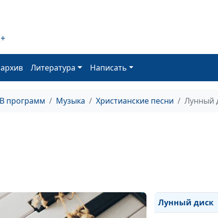
Небесный Цар
2+
Звезда Христос
Перед рассвет
оархив
Литература
Написать
Поезд
Когда я прихож
ТВ программ
Музыка
Христианские песни
Лунный 
Тебе
Выбор
Тридцать
серебреников
Искать
Лунный диск