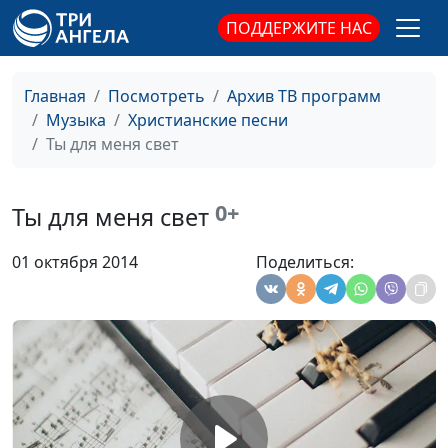
и балета РБ, Лиза
ПОДДЕРЖИТЕ НАС
Василькова,
аккомпанемент
Главная
Посмотреть
Архив ТВ программ
Смирись перед
Елена Сало, солистка
#1556
Музыка
Христианские песни
Творцом
Национального
Ты для меня свет
Академического
Большого театра оперы
и балета РБ, Лиза
0+
Ты для меня свет
Василькова,
аккомпанемент
01 октября 2014
Поделиться:
Инструкция по
Вилина Пирожок,
#1555
применению жизни
Сергей Парфёнов
(гитара)
День шестой
Вилина Пирожок
#1551
Друг - Иисус
Вилина Пирожок
#1550