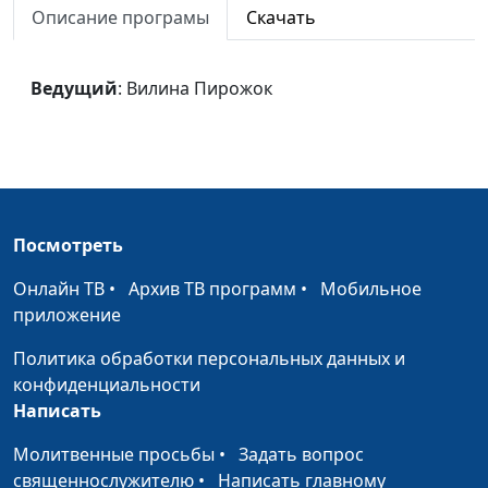
Описание програмы
Скачать
Тараканов (ударные),
Илья Никитин
(синтезатор)
Ведущий
: Вилина Пирожок
Ранним утром
Наталья Гончарова,
#1543
Сергей Парфенов
(гитара), Юрий
Тараканов (ударные),
Илья Никитин
Посмотреть
(синтезатор)
Онлайн ТВ
Без Тебя
•
Архив ТВ программ
•
Мобильное
Наталья Гончарова,
#1542
приложение
Сергей Парфенов
(гитара), Юрий
Политика обработки персональных данных и
Тараканов (ударные),
конфиденциальности
Илья Никитин
Написать
(синтезатор)
Молитвенные просьбы
•
Задать вопрос
Давай с тобой
Наталья Гончарова,
#1541
священнослужителю
•
Написать главному