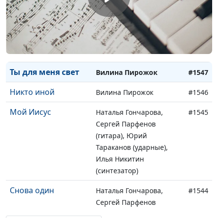
Я иду по
Вилина Пирожок
#1549
солнечному лучу
Свет от Вечного
Вилина Пирожок
#1548
Тебя
Ты для меня свет
Вилина Пирожок
#1547
Никто иной
Вилина Пирожок
#1546
Мой Иисус
Наталья Гончарова,
#1545
Сергей Парфенов
(гитара), Юрий
Тараканов (ударные),
Илья Никитин
(синтезатор)
Снова один
Наталья Гончарова,
#1544
Сергей Парфенов
(гитара), Юрий