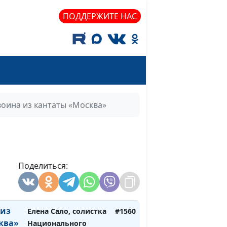
аккомпанемент
ПОДДЕРЖИТЕ НАС
Елена Сало, солистка
#1562
Национального
Академического
Большого театра
оперы и балета РБ,
Лиза Василькова,
аккомпанемент
воина из кантаты «Москва»
Елена Сало, солистка
#1561
Национального
Академического
Большого театра
Поделиться:
оперы и балета РБ,
Лиза Василькова,
аккомпанемент
 из
Елена Сало, солистка
#1560
ква»
Национального