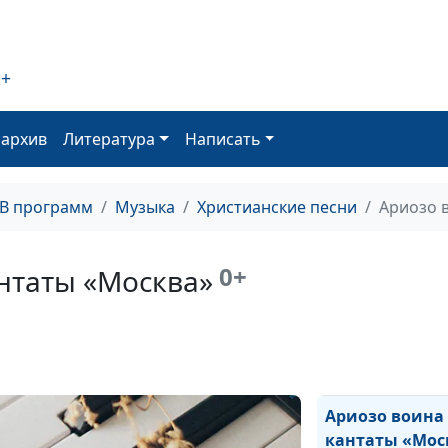
Легенда
2+
оархив
Литература
Написать
ТВ программ
Музыка
Христианские песни
Ариозо 
Псалом 45
0+
нтаты «Москва»
Ариозо воина
кантаты «Мос