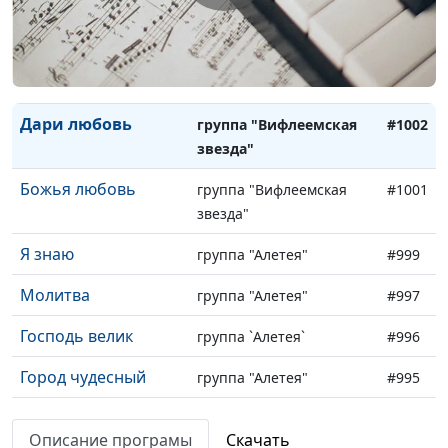
Господь, Ты - мой
Владислав Кучерук
#1004
покров
Великий Бог
Владислав Кучерук
#1003
Дари любовь
группа "Вифлеемская
#1002
звезда"
Божья любовь
группа "Вифлеемская
#1001
звезда"
Я знаю
группа "Алетея"
#999
Молитва
группа "Алетея"
#997
Господь велик
группа `Алетея`
#996
Город чудесный
группа "Алетея"
#995
Голову склоняю
группа "Алетея"
#994
Описание програмы
Скачать