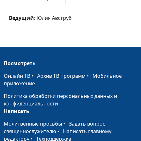
Господь - мой
Юлия Авструб
#1409
Пастырь
Ведущий
: Юлия Авструб
Избавление
Юлия Авструб
#1408
Это знаем только я
Юлия Авструб
#1407
и Ты
Карусель
Юлия Авструб
#1406
Посмотреть
Тридцать три
Юлия Авструб
#1405
Онлайн ТВ
•
Архив ТВ программ
•
Мобильное
атмосферы
приложение
Я вспоминаю Тебя
Юлия Авструб
#1404
Политика обработки персональных данных и
конфиденциальности
Про принцев и
Юлия Авструб
#1403
Написать
принцесс
Молитвенные просьбы
•
Задать вопрос
Бог, Ты, наверное,
Юлия Авструб
#1402
священнослужителю
•
Написать главному
красив
редактору
•
Техподдержка