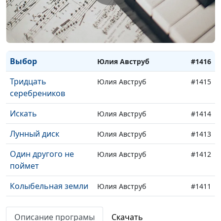
Поезд
Элеонора Еременко
#1418
Когда я прихожу к
Юлия Авструб
#1417
Тебе
Выбор
Юлия Авструб
#1416
Тридцать
Юлия Авструб
#1415
серебреников
Искать
Юлия Авструб
#1414
Лунный диск
Юлия Авструб
#1413
Один другого не
Юлия Авструб
#1412
поймет
Колыбельная земли
Юлия Авструб
#1411
Белая ворона
Юлия Авструб
#1410
Описание програмы
Скачать