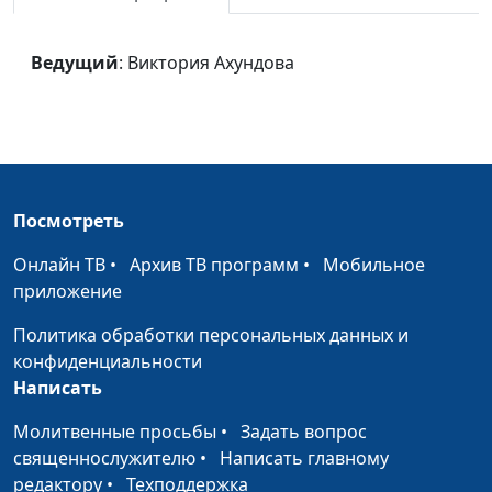
Не богата деньгами
Расима Шишова
#1136
Ведущий
: Виктория Ахундова
Смотрю наверх
Расима Шишова
#1135
Виноградник
Расима Шишова
#1134
подарил
Живущий под
Расима Шишова
#1133
кровом
Посмотреть
Ты, Господь, -
Онлайн ТВ
•
Архив ТВ программ
•
Мобильное
Расима Шишова
#1132
Cвятой Источник
приложение
Политика обработки персональных данных и
Небесный венок
Расима Шишова
#1131
конфиденциальности
Библия
Расима Шишова
#1130
Написать
Ты только верь
Расима Шишова
#1129
Молитвенные просьбы
•
Задать вопрос
священнослужителю
•
Написать главному
Манна
Расима Шишова
#1128
редактору
•
Техподдержка