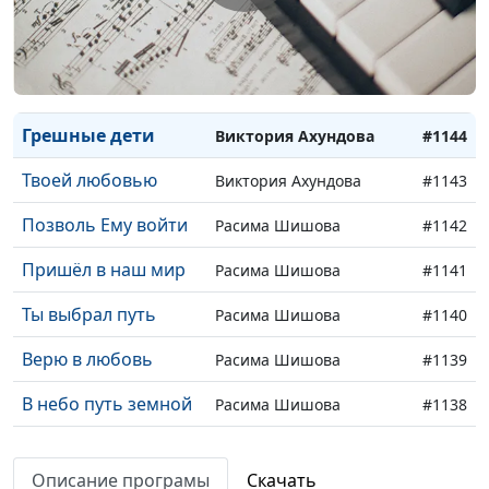
Где найти спасение?
Виктория Ахундова
#1147
Жертва
Виктория Ахундова
#1146
Поверь, Россия
Виктория Ахундова
#1145
Грешные дети
Виктория Ахундова
#1144
Твоей любовью
Виктория Ахундова
#1143
Позволь Ему войти
Расима Шишова
#1142
Пришёл в наш мир
Расима Шишова
#1141
Ты выбрал путь
Расима Шишова
#1140
Верю в любовь
Расима Шишова
#1139
В небо путь земной
Расима Шишова
#1138
Мой Господь -
Расима Шишова
#1137
Христос
Описание програмы
Скачать