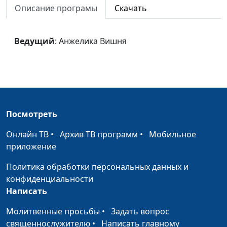
Нежность
Анжелика Вишня
#1276
Описание програмы
Скачать
(инструментальная)
Волшебное
Анжелика Вишня
#1275
Ведущий
: Анжелика Вишня
пробуждение
(инструментальная)
Вера, надежда,
Анжелика Вишня
#1274
любовь
Душа тоскует
Анжелика Вишня
#1272
Посмотреть
Песня льется
Анжелика и Анастасия
#1269
Онлайн ТВ
•
Архив ТВ программ
•
Мобильное
Вишня
приложение
Два крыла
Анжелика и Анастасия
#1268
Политика обработки персональных данных и
Вишня
конфиденциальности
Написать
Женщина
Анжелика Вишня
#1267
Молитвенные просьбы
•
Задать вопрос
Где ты?
Анжелика Вишня
#1266
священнослужителю
•
Написать главному