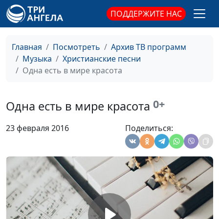
бьется радость
Тейлор, доктор
ПОДДЕРЖИТЕ НАС
музыкальных искусств
Прославление Бога
Евгений Бабин, Кэльвин
#1633
Главная
Посмотреть
Архив ТВ программ
природою
Тейлор, доктор
Музыка
Христианские песни
музыкальных искусств,
Одна есть в мире красота
аккомпанемент
Господь, Ты -
Геннадий Новиков
#1632
0+
Одна есть в мире красота
Пастырь мой
Слава Тебе,
23 февраля 2016
Поделиться:
Геннадий Новиков
#1631
Господь!
Дай сил, Господь
Геннадий Новиков
#1630
Небесный поток
Геннадий Новиков
#1629
Мечтаю о небе
Геннадий Новиков
#1628