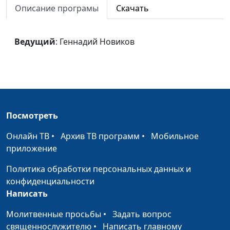
Описание програмы
Скачать
мой
Творец миров
Геннадий Новиков
#1617
Ведущий
: Геннадий Новиков
Господь, Ты Сам
Геннадий Новиков
#1616
меня нашел
Источник
Геннадий Новиков
#1615
Ты мне нужен
Юлия Бондарева, Мария
#1614
Посмотреть
Сычевская,
концертмейстер
Онлайн ТВ
•
Архив ТВ программ
•
Мобильное
приложение
Твоя любовь
Юлия Бондарева, Мария
#1613
Сычевская,
Политика обработки персональных данных и
концертмейстер
конфиденциальности
Написать
Любовь Твоя
Юлия Бондарева, Мария
#1612
Сычевская,
Молитвенные просьбы
•
Задать вопрос
концертмейстер
священнослужителю
•
Написать главному