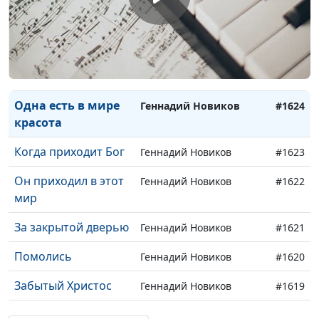
Дорога Христа
Геннадий Новиков
#1627
Когда я слышу о
Геннадий Новиков
#1626
Христе
Великая борьба
Геннадий Новиков
#1625
Одна есть в мире
Геннадий Новиков
#1624
красота
Когда приходит Бог
Геннадий Новиков
#1623
Он приходил в этот
Геннадий Новиков
#1622
мир
За закрытой дверью
Геннадий Новиков
#1621
Помолись
Геннадий Новиков
#1620
Забытый Христос
Геннадий Новиков
#1619
Добрый Пастырь
Геннадий Новиков
#1618