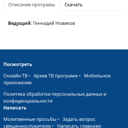
Описание програмы
Скачать
Добрый Пастырь
Геннадий Новиков
#1618
мой
Ведущий
: Геннадий Новиков
Творец миров
Геннадий Новиков
#1617
Господь, Ты Сам
Геннадий Новиков
#1616
меня нашел
Источник
Геннадий Новиков
#1615
Посмотреть
Ты мне нужен
Юлия Бондарева, Мария
#1614
Онлайн ТВ
•
Архив ТВ программ
•
Мобильное
Сычевская,
приложение
концертмейстер
Политика обработки персональных данных и
Твоя любовь
Юлия Бондарева, Мария
#1613
конфиденциальности
Сычевская,
Написать
концертмейстер
Молитвенные просьбы
•
Задать вопрос
Любовь Твоя
Юлия Бондарева, Мария
#1612
священнослужителю
•
Написать главному