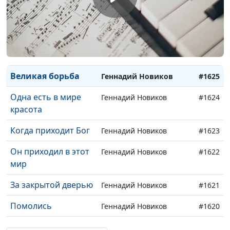
Мечтаю о небе
Геннадий Новиков
#1628
Дорога Христа
Геннадий Новиков
#1627
Когда я слышу о
Геннадий Новиков
#1626
Христе
Великая борьба
Геннадий Новиков
#1625
Одна есть в мире
Геннадий Новиков
#1624
красота
Когда приходит Бог
Геннадий Новиков
#1623
Он приходил в этот
Геннадий Новиков
#1622
мир
За закрытой дверью
Геннадий Новиков
#1621
Помолись
Геннадий Новиков
#1620
Забытый Христос
Геннадий Новиков
#1619