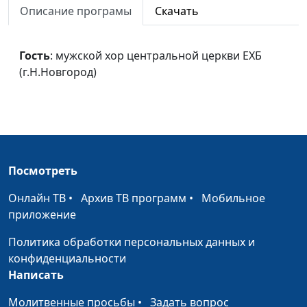
Описание програмы
Скачать
ЕХБ (г.Н.Новгород)
Псалом радости
камерный хор ЗДА
#920
Гость
: мужской хор центральной церкви ЕХБ
Праведен Ты, Царь
камерный хор ЗДА
#919
(г.Н.Новгород)
святых
Однажды день
камерный хор ЗДА
#918
наступит
Аллилуйя
камерный хор ЗДА
#917
Посмотреть
Скрипка (название
#915
Онлайн ТВ
•
Архив ТВ программ
•
Мобильное
неизвестно)
приложение
Ночная молитва
Евгений Бабин
#913
Политика обработки персональных данных и
У врат обители
Евгений Бабин
#912
конфиденциальности
святой
Написать
Дорога к вечности
Молитвенные просьбы
Евгений Бабин
•
Задать вопрос
#911