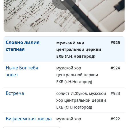
ЕХБ (г.Н.Новгород)
Христа да
мужской хор
#926
возвеличат все
центральной церкви
ЕХБ (г.Н.Новгород)
Словно лилия
мужской хор
#925
степная
центральной церкви
ЕХБ (г.Н.Новгород)
Ныне Бог тебя
мужской хор
#924
зовет
центральной церкви
ЕХБ (г.Н.Новгород)
Встреча
солист И.Жуков, мужской
#923
хор центральной церкви
ЕХБ (г.Н.Новгород)
Вифлеемская звезда
мужской хор
#922
центральной церкви