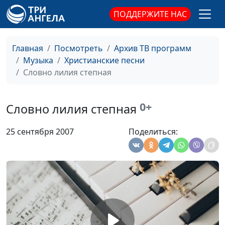
Мольба
камерный хор ЗДА
#935
ПОДДЕРЖИТЕ НАС
Вечносущему
Во Царствии Твоем
камерный хор ЗДА
#934
Главная
Посмотреть
Архив ТВ программ
Sanctus
камерный хор ЗДА
#933
Музыка
Христианские песни
Словно лилия степная
Верую
камерный хор ЗДА
#932
Gloria
камерный хор ЗДА
#930
0+
Словно лилия степная
Шестопсалмие
мужской хор
#929
25 сентября 2007
Поделиться:
центральной церкви
ЕХБ (г.Н.Новгород)
Царь царей
мужской хор
#928
центральной церкви
ЕХБ (г.Н.Новгород)
Христос воскрес из
мужской хор
#927
мертвых
центральной церкви