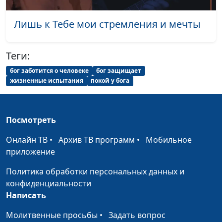
Мой путь
Андрей Дядченко
#1881
Жизнь
Андрей Дядченко
#1880
Лишь к Тебе мои стремления и мечты
Равнодушие
Андрей Дядченко
#1879
Теги:
Псалом любви
Андрей Дядченко
#1878
бог заботится о человеке
бог защищает
жизненные испытания
покой у бога
Бог во веки тот же
Андрей Дядченко
#1877
Никогда мне не
Андрей Дядченко
#1876
забыть
Посмотреть
Отдай сердце Богу!
Андрей Дядченко
#1875
Онлайн ТВ
•
Архив ТВ программ
•
Мобильное
приложение
У ног Твоих
Андрей Дядченко
#1874
Политика обработки персональных данных и
Люди ходят по свету
Андрей Дядченко
#1873
конфиденциальности
Написать
Господи, прости
Андрей Дядченко
#1872
Молитвенные просьбы
•
Задать вопрос
Открываю дверь
Михаил Волгин
#1871