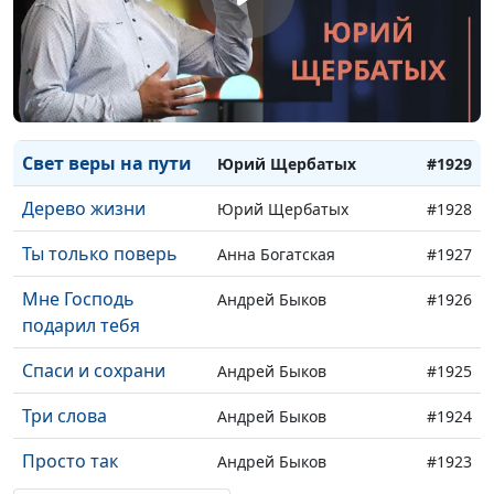
Ты - мои крылья
Юрий Щербатых
#1932
Не уходи
Юрий Щербатых
#1931
Напои меня
Юрий Щербатых
#1930
любовью
Свет веры на пути
Юрий Щербатых
#1929
Дерево жизни
Юрий Щербатых
#1928
Ты только поверь
Анна Богатская
#1927
Мне Господь
Андрей Быков
#1926
подарил тебя
Спаси и сохрани
Андрей Быков
#1925
Три слова
Андрей Быков
#1924
Просто так
Андрей Быков
#1923