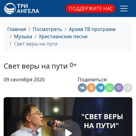
Я стою у старого
Юрий Щербатых
#1939
ПОДДЕРЖИТЕ НАС
креста
Пилигрим
Юрий Щербатых,
#1938
Главная
Посмотреть
Архив ТВ программ
Светлана Вернигор
Музыка
Христианские песни
Свет веры на пути
О, как прекрасна
Юрий Щербатых
#1937
жизнь Его была
0+
Свет веры на пути
О Боже, как Тебя
Юрий Щербатых
#1936
найти
09 сентября 2020
Поделиться:
Гефсимания
Юрий Щербатых
#1935
Необыкновенная
Юрий Щербатых
#1934
Любовь
Магдалина,
Юрий Щербатых
#1933
подожди