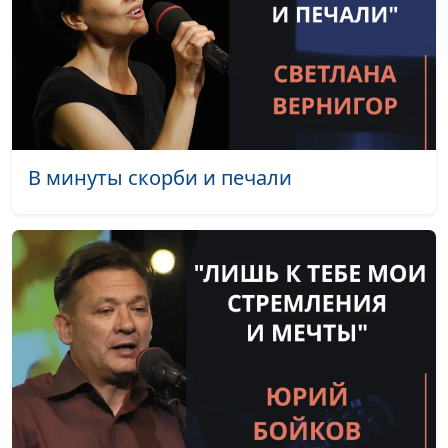
Светлана Малова
#1892
На коленях у Отца
Светлана Малова
#1891
Твоё имя - Россия
Светлана Малова
#1890
С Богом прекрасно
Андрей Дядченко
#1889
Иисус - мой Друг
Андрей Дядченко
#1888
В минуты скорби и печали
Дом
Андрей Дядченко
#1887
Радостный день
Андрей Дядченко
#1886
Господь рядом
Андрей Дядченко
#1885
Слово правды
Андрей Дядченко
#1884
Коснуться мечты
Андрей Дядченко
#1883
Надежда
Андрей Дядченко
#1882