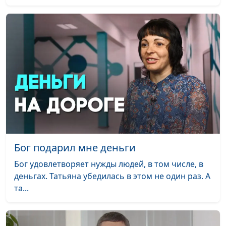
Не введи во
Хор «Vivere»
#1910
искушение
Любовь
Хор «Vivere»
#1909
Иисус - мой Бог
Хор «Vivere»
#1908
Аллилуйя, славьте
Хор «Vivere»
#1907
Бога!
Богу хвала вовеки
Хор «Vivere»
#1906
Бог подарил мне деньги
Да будет воля Твоя
Светлана Малова
#1905
Бог удовлетворяет нужды людей, в том числе, в
Русь
Светлана Малова
#1904
деньгах. Татьяна убедилась в этом не один раз. А
Офицеры
та...
Светлана Малова
#1903
Люди, как птицы
Светлана Малова
#1902