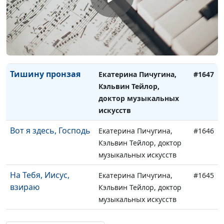
музыкальных искусств
Так возлюбил Бог
Екатерина Пичугина,
#1648
мир
Кэльвин Тейлор, доктор
музыкальных искусств
Тишину пронзая
Екатерина Пичугина,
#1647
Кэльвин Тейлор,
доктор музыкальных
искусств
Вот я здесь, Господь
Екатерина Пичугина,
#1646
Кэльвин Тейлор, доктор
музыкальных искусств
На Тебя, Иисус,
Екатерина Пичугина,
#1645
взираю
Кэльвин Тейлор, доктор
музыкальных искусств
Я иду к Тебе,
Екатерина Пичугина,
#1644