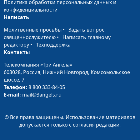
Политика обработки персональных данных и
конфиденциальности
Разве Мне осыпать
Маргарита Колываенко
#2087
Написать
Землю звёздами
Молитвенные просьбы
•
Задать вопрос
Сойди, Святой Дух
Маргарита Колываенко
#2086
священнослужителю
•
Написать главному
редактору
•
Техподдержка
Снег отражает
Маргарита Колываенко
#2085
Контакты
синеву
Телекомпания «Три Ангела»
Осень
Маргарита Колываенко
#2084
603028,
Россия, Нижний Новгород,
Комсомольское
Ты для меня Лоза
Маргарита Колываенко
#2082
шоссе, 7
Святая
Телефон:
8 800 333-84-05
E-mail:
mail@3angels.ru
В тумане
Маргарита Колываенко
#2081
Радуга
Маргарита Колываенко
#2080
© Все права защищены. Использование материалов
Напои меня,
Маргарита Колываенко
#2079
допускается только с согласия редакции.
Господи