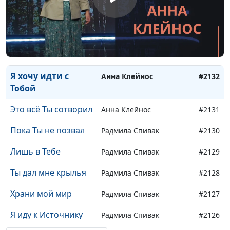
Спасибо, Бог, что я
Анна Клейнос
#2134
Тебе нужна
Я хочу, чтобы ты
Анна Клейнос
#2133
понимала
Я хочу идти с
Анна Клейнос
#2132
Тобой
Это всё Ты сотворил
Анна Клейнос
#2131
Пока Ты не позвал
Радмила Спивак
#2130
Лишь в Тебе
Радмила Спивак
#2129
Ты дал мне крылья
Радмила Спивак
#2128
Храни мой мир
Радмила Спивак
#2127
Я иду к Источнику
Радмила Спивак
#2126