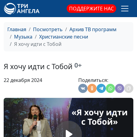
Святого Духа
ПОДДЕРЖИТЕ НАС
Умей прощать
Анна Клейнос
#2142
Он знает путь
Анна Клейнос, Сергей
#2141
Главная
Посмотреть
Архив ТВ программ
Парфёнов (гитара)
Музыка
Христианские песни
Я хочу идти с Тобой
Я отдаю себя Тебе,
Анна Клейнос
#2140
Иисус
0+
Я хочу идти с Тобой
Блажен человек
Анна Клейнос
#2139
Любовь и верность
Анна Клейнос
#2138
22 декабря 2024
Поделиться:
Первосвященник
Анна Клейнос
#2137
Я не буду
Анна Клейнос
#2136
печалиться
Иисус, о помилуй
Анна Клейнос
#2135
меня