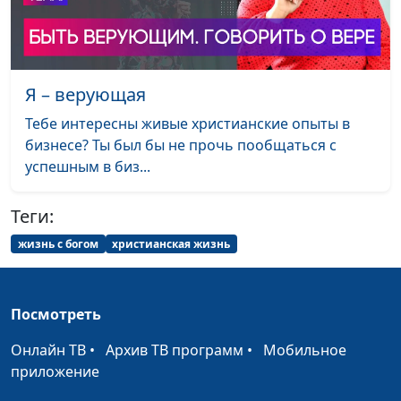
Перед Тобой
Лола Кафтанова
#2096
склонюсь я в
тишине
Я – верующая
Прости, Господь,
Лола Кафтанова
#2095
Тебе интересны живые христианские опыты в
что не хожу по
бизнесе? Ты был бы не прочь пообщаться с
водам
успешным в биз...
Отец Благой, Ты -
Лола Кафтанова
#2094
Теги:
Свет и Жизнь
жизнь с богом
христианская жизнь
Лето Божие
Маргарита Колываенко
#2093
Я люблю Тебя, Боже
Маргарита Колываенко
#2092
Посмотреть
Так иногда бывает
Маргарита Колываенко
#2091
Онлайн ТВ
•
Архив ТВ программ
•
Мобильное
Голгофа
Маргарита Колываенко
#2090
приложение
Святая Любовь
Маргарита Колываенко
#2089