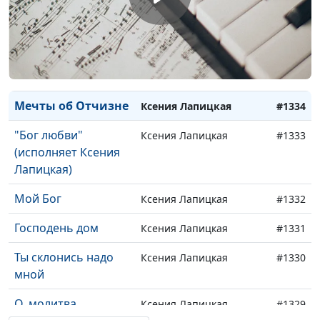
Очень далеко
Ксения Лапицкая
#1337
Я колени склоню
Ксения Лапицкая
#1336
Небесная Родина
Ксения Лапицкая
#1335
Мечты об Отчизне
Ксения Лапицкая
#1334
"Бог любви"
Ксения Лапицкая
#1333
(исполняет Ксения
Лапицкая)
Мой Бог
Ксения Лапицкая
#1332
Господень дом
Ксения Лапицкая
#1331
Ты склонись надо
Ксения Лапицкая
#1330
мной
О, молитва
Ксения Лапицкая
#1329