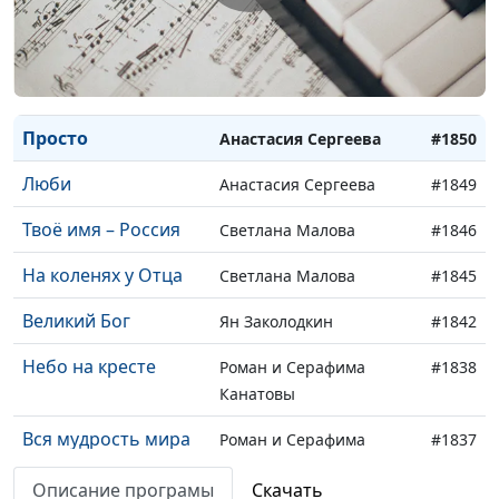
Я не придумал
Иван Лобанов
#1852
новый мир
Иоанна 3:16
Иван Лобанов
#1851
Просто
Анастасия Сергеева
#1850
Люби
Анастасия Сергеева
#1849
Твоё имя – Россия
Светлана Малова
#1846
На коленях у Отца
Светлана Малова
#1845
Великий Бог
Ян Заколодкин
#1842
Небо на кресте
Роман и Серафима
#1838
Канатовы
Вся мудрость мира
Роман и Серафима
#1837
Канатовы
Описание програмы
Скачать