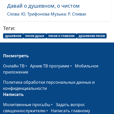
Давай о душевном, о чистом
Ты нужен нам,
Андрей Дядченко
#2052
Господь
Слова: Ю. Трифонова Музыка: Р. Спивак
Жить не во тьме
Андрей Дядченко
#2051
Теги:
Он вернется
Андрей Дядченко
#2050
душевное
песня души
песня о главном
душевная песня
Дни улетают,
Андрей Дядченко
#2048
словно птицы
Посмотреть
Музыка
Андрей Дядченко
#2044
Онлайн ТВ
•
Архив ТВ программ
•
Мобильное
Вселенная
Андрей Дядченко
#2043
приложение
Вернись
Политика обработки персональных данных и
Нина Качалова
#2042
конфиденциальности
Подснежник
Нина Качалова
#2041
Написать
Мама
Нина Качалова
#2040
Молитвенные просьбы
•
Задать вопрос
священнослужителю
•
Написать главному
На рассвете дня
Нина Качалова
#2039