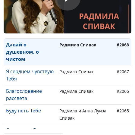
Осколки
Радмила Спивак
#2071
Объятия неба
Радмила Спивак
#2070
Вечность
Радмила Спивак
#2069
Давай о
Радмила Спивак
#2068
душевном, о
чистом
Я сердцем чувствую
Радмила Спивак
#2067
Тебя
Благословение
Радмила Спивак
#2066
рассвета
Буду петь Тебе
Радмила и Анна Луиза
#2065
Спивак
Страдания Лозы
Радмила Спивак
#2064