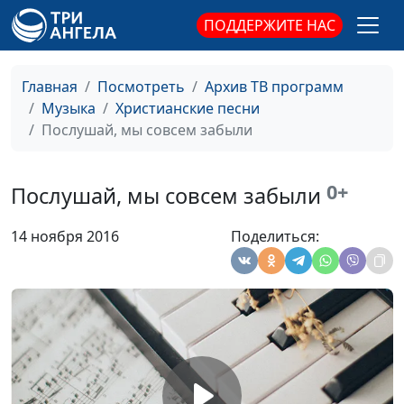
Звенела тишина
Виолетта Макокина
#1708
ПОДДЕРЖИТЕ НАС
По стране иду
Виолетта Макокина
#1707
босой
Главная
Посмотреть
Архив ТВ программ
Там, там
Виолетта Макокина
#1706
Музыка
Христианские песни
Послушай, мы совсем забыли
Тень креста
Виолетта Макокина
#1705
Там Рай
Виолетта Макокина
#1704
0+
Послушай, мы совсем забыли
Странник
Виолетта Макокина
#1703
14 ноября 2016
Поделиться:
Иду сквозь
Виолетта Макокина
#1702
огорченья
Под дождем идем
Виолетта Макокина
#1701
Пустыня
Виолетта Макокина
#1700
Баллада о правде
Виолетта Макокина
#1699