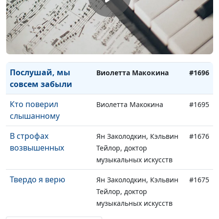
Я сижу в бедной
Виолетта Макокина
#1698
келье одна
Спит ночной
Виолетта Макокина
#1697
Иерусалим
Послушай, мы
Виолетта Макокина
#1696
совсем забыли
Кто поверил
Виолетта Макокина
#1695
слышанному
В строфах
Ян Заколодкин, Кэльвин
#1676
возвышенных
Тейлор, доктор
музыкальных искусств
Твердо я верю
Ян Заколодкин, Кэльвин
#1675
Тейлор, доктор
музыкальных искусств