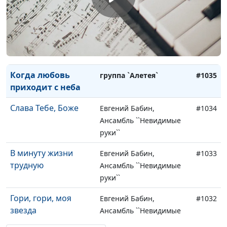
Как дивна
Андрей Балкан
#1038
благодать Твоя
Раны сердца
Ангелина Хакштеттер
#1037
Ты с нами, Бог!
группа `Алетея`
#1036
Когда любовь
группа `Алетея`
#1035
приходит с неба
Слава Тебе, Боже
Евгений Бабин,
#1034
Ансамбль ``Невидимые
руки``
В минуту жизни
Евгений Бабин,
#1033
трудную
Ансамбль ``Невидимые
руки``
Гори, гори, моя
Евгений Бабин,
#1032
звезда
Ансамбль ``Невидимые
руки``