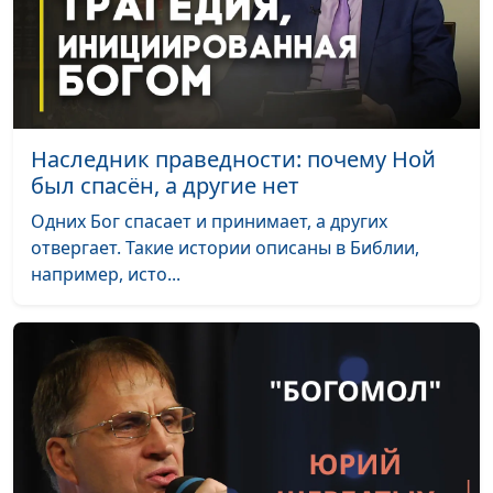
Качалов,
концертмейстер
Покрой снегами
Нина Качалова, Николай
#2025
Качалов,
концертмейстер
Наследник праведности: почему Ной
был спасён, а другие нет
Он придёт
Геннадий Новиков
#2024
Одних Бог спасает и принимает, а других
Выбери верный
Геннадий Новиков
#2023
отвергает. Такие истории описаны в Библии,
путь
например, исто...
Воспевайте славу
Геннадий Новиков
#2022
Богу!
Славим мы Тебя,
Геннадий Новиков
#2021
Спаситель!
Обитель в Небесах
Геннадий Новиков
#2020
Покайтесь!
Геннадий Новиков
#2019