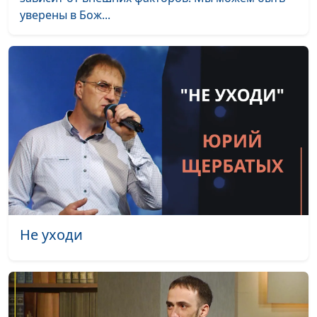
уверены в Бож...
Качаловы
Моей любви не
Нина Качалова
#2035
остыть
Как в царствие Твоё
Нина и Николай
#2034
Качаловы, Николай
Качалов,
концертмейстер
Приходит день
Нина и Николай
#2033
Качаловы, Николай
Качалов,
концертмейстер
Не уходи
Навстречу небу
Нина Качалова, Николай
#2032
Качалов,
концертмейстер
Поднимите глаза
Нина Качалова, Николай
#2031