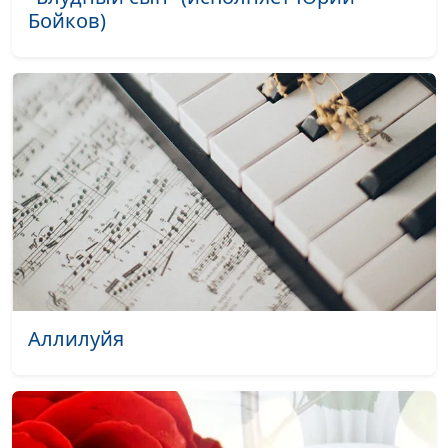
Бойков)
Радуга
Маргарита Колываенко
#2080
Напои меня,
Маргарита Колываенко
#2079
Господи
Ты говоришь
Радмила Спивак
#2077
Невиновна
Радмила Спивак
#2076
Он знает путь
Радмила Спивак
#2074
Я шаг, Ты - тысячу
Радмила Спивак
#2073
Крест
Радмила Спивак
#2072
Аллилуйя
Осколки
Радмила Спивак
#2071
Объятия неба
Радмила Спивак
#2070
Вечность
Радмила Спивак
#2069