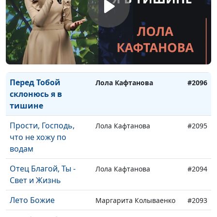
Услышь, услышь
Лола Кафтанова
#2098
меня, мой Бог!
Господь нас создал
Лола Кафтанова
#2097
в этот мир
Перед Тобой
Лола Кафтанова
#2096
склонюсь я в
тишине
Прости, Господь,
Лола Кафтанова
#2095
что не хожу по
водам
Отец Благой, Ты -
Лола Кафтанова
#2094
Свет и Жизнь
Лето Божие
Маргарита Колываенко
#2093