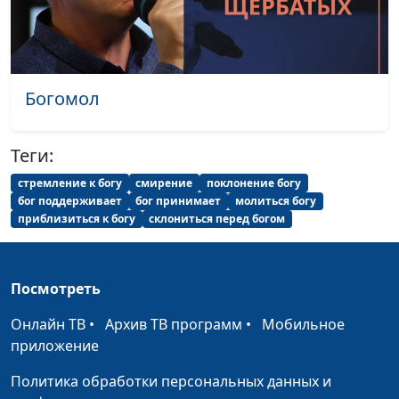
Благодарю,
Геннадий Новиков
#2018
Господь!
Мы прославляем
Геннадий Новиков
#2017
Богомол
лишь Тебя!
Помоги быть
Геннадий Новиков
#2015
Теги:
верным, Иисус!
стремление к богу
смирение
поклонение богу
бог поддерживает
бог принимает
молиться богу
Жизненный путь
Геннадий Новиков
#2014
приблизиться к богу
склониться перед богом
Пред Тобой в
Геннадий Новиков
#2013
молитве
Посмотреть
Любовь
Геннадий Новиков
#2012
Онлайн ТВ
•
Архив ТВ программ
•
Мобильное
прокладывает путь
приложение
Когда душа твоя
Геннадий Новиков
#2011
Политика обработки персональных данных и
томится