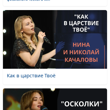
Прости, Господь,
Лола Кафтанова
#2095
что не хожу по
водам
Отец Благой, Ты -
Лола Кафтанова
#2094
Свет и Жизнь
Лето Божие
Маргарита Колываенко
#2093
Я люблю Тебя, Боже
Маргарита Колываенко
#2092
Так иногда бывает
Маргарита Колываенко
#2091
Голгофа
Маргарита Колываенко
#2090
Как в царствие Твоё
Святая Любовь
Маргарита Колываенко
#2089
Разве Мне осыпать
Маргарита Колываенко
#2087
Землю звёздами
Сойди, Святой Дух
Маргарита Колываенко
#2086