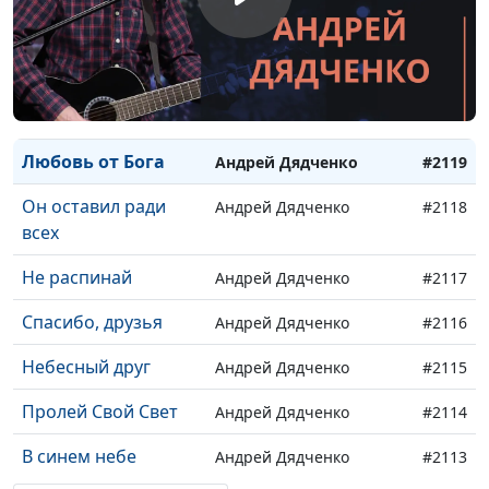
Бог всегда со мной
Андрей Дядченко
#2122
Ты...
Андрей Дядченко
#2121
Я буду славить
Андрей Дядченко
#2120
Любовь от Бога
Андрей Дядченко
#2119
Он оставил ради
Андрей Дядченко
#2118
всех
Не распинай
Андрей Дядченко
#2117
Спасибо, друзья
Андрей Дядченко
#2116
Небесный друг
Андрей Дядченко
#2115
Пролей Свой Свет
Андрей Дядченко
#2114
В синем небе
Андрей Дядченко
#2113
облака