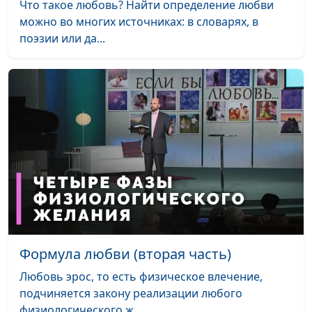
Что такое любовь? Найти определение любви
можно во многих источниках: в словарях, в
Кто мне на небе,
Лола Кафтанова
#2102
поэзии или да...
кто мне на земле
Как Тебя найти, мой
Лола Кафтанова
#2101
Бог
Она льется за тебя
Лола Кафтанова
#2100
Крылья мне дай
Лола Кафтанова
#2099
Услышь, услышь
Лола Кафтанова
#2098
меня, мой Бог!
Господь нас создал
Лола Кафтанова
#2097
в этот мир
Формула любви (вторая часть)
Перед Тобой
Лола Кафтанова
#2096
Любовь эрос, то есть физическое влечение,
склонюсь я в
подчиняется закону реализации любого
тишине
физиологического ж...