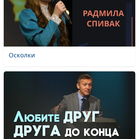
Снег отражает
Маргарита Колываенко
#2085
синеву
Осень
Маргарита Колываенко
#2084
Ты для меня Лоза
Маргарита Колываенко
#2082
Святая
Осколки
В тумане
Маргарита Колываенко
#2081
Радуга
Маргарита Колываенко
#2080
Напои меня,
Маргарита Колываенко
#2079
Господи
Ты говоришь
Радмила Спивак
#2077
Невиновна
Радмила Спивак
#2076
Он знает путь
Радмила Спивак
#2074